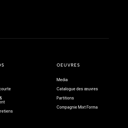
OS
OEUVRES
Media
courte
Catalogue des œuvres
&
Partitions
ent
Compagnie Mixt Forma
retiens