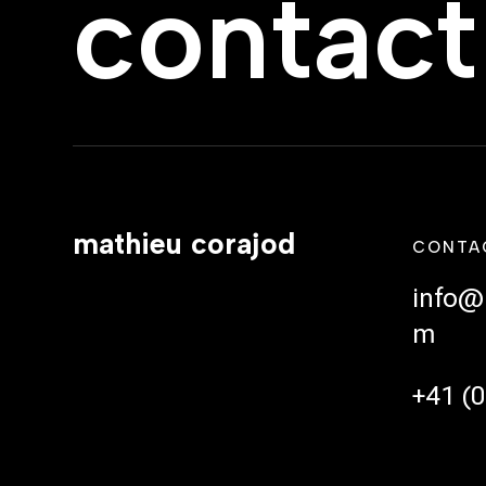
contact
mathieu corajod
CONTA
info@
m
+41 (