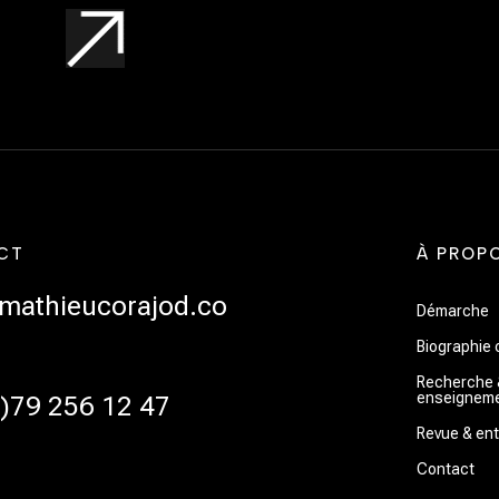
CT
À PROP
mathieucorajod.co
Démarche
Biographie 
Recherche 
enseignem
0)79 256 12 47
Revue & ent
Contact